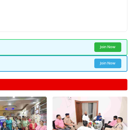
Join Now
Join Now