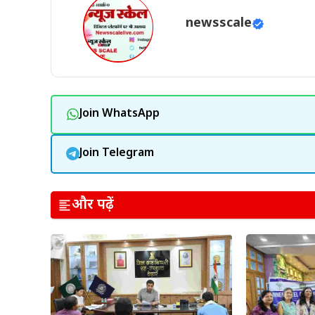
newsscale
Join WhatsApp
Join Telegram
और पढ़ें