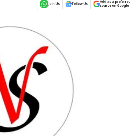
Add as a preferred
Join Us
Follow Us
source on Google