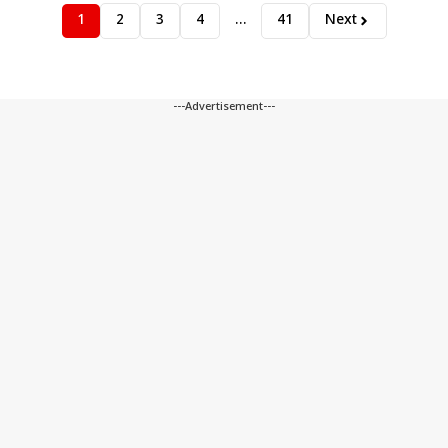
1
2
3
4
…
41
Next
---Advertisement---