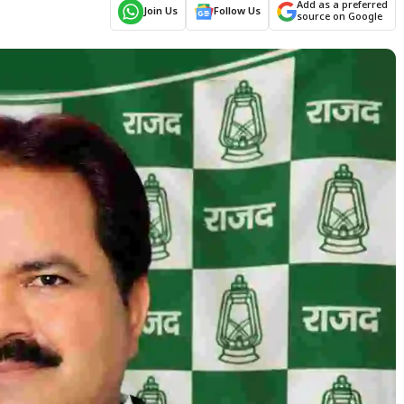
Add as a preferred
Join Us
Follow Us
source on Google