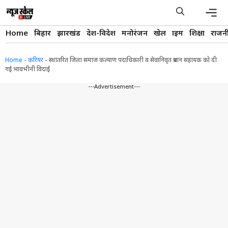
Skip
to
content
Men
Home
बिहार
झारखंड
देश-विदेश
मनोरंजन
खेल
क्राइम
शिक्षा
राजन
Home
-
करियर
-
स्थांतरित जिला समाज कल्याण पदाधिकारी व सेवानिवृत प्रधान सहायक को दी
गई भावभीनी विदाई
---Advertisement---