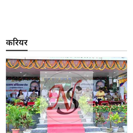
करियर