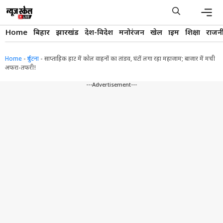
Skip
to
content
Men
Home
बिहार
झारखंड
देश-विदेश
मनोरंजन
खेल
क्राइम
शिक्षा
राजन
Home
-
दुर्घटना
-
साप्ताहिक हाट में कोल वाहनों का तांडव, घंटों लगा रहा महाजाम; बाजार में मची
अफरा-तफरी!
---Advertisement---