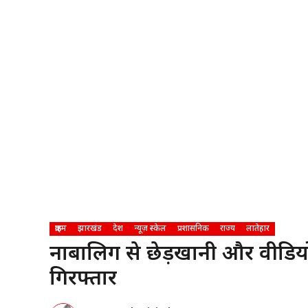
क्राइम
झारखंड
देश
न्यूज़ स्केल
प्रशासनिक
राज्य
लातेहार
नाबालिग से छेड़खानी और वीडिय
गिरफ्तार