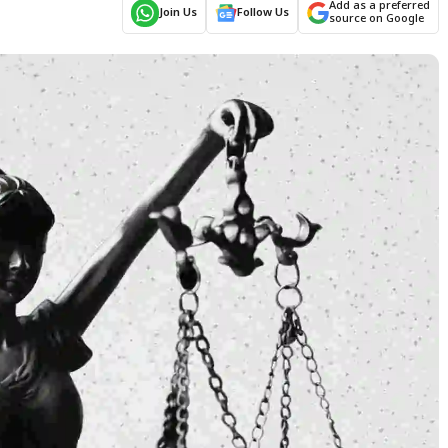
Add as a preferred
Join Us
Follow Us
source on Google