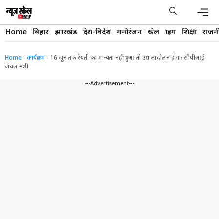
Skip
to
content
Men
Home
बिहार
झारखंड
देश-विदेश
मनोरंजन
खेल
क्राइम
शिक्षा
राजन
Home
-
कार्यक्रम
-
16 जून तक रैयती का मान्यता नहीं हुआ तो उग्र आंदोलन होगाः सीपीआई
अंचल मंत्री
---Advertisement---