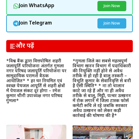
Join WhatsApp
Join Now
Join Telegram
Join Now
और पढ़ें
*विश्व बैंक द्वारा वित्तपोषित शहरी
*गुमला जिले का सबसे महत्वपूर्ण
जलापूर्ति परियोजना अंतर्गत गुमला
विभाग खनन विभाग में पदाधिकारी
नगर परिषद जलापूर्ति परियोजना पर
की नियुक्ति नहीं होने से अवैध
सामुदायिक परामर्श बैठक
तरीके से हो रही है बालू तस्करी –
आयोजित* * हर घर नियमित एवं
विभूति कुमार के सेवानिवृत्ति से बनी
स्वच्छ पेयजल आपूर्ति से शहरी क्षेत्रों
है ऐसी स्थिति* * ना तो चालान
में पेयजल संकट दूर होगा – रमेश
काटे जा रहे हैं और ना ही अवैध
कुमार चीनी उपाध्यक्ष नगर परिषद
तरीके से बालू, मिट्टी, पत्थर उत्खनन
गुमला*
में रोक लगाने में जिला टास्क फोर्स
कमेटी रूचि ले रहे जबकि सरकार
अवैध उत्खनन को लेकर कड़ी
कार्रवाई की घोषणा की है*