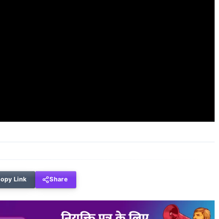
opy Link
Share