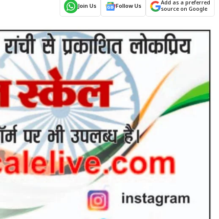
Add as a preferred
Join Us
Follow Us
source on Google