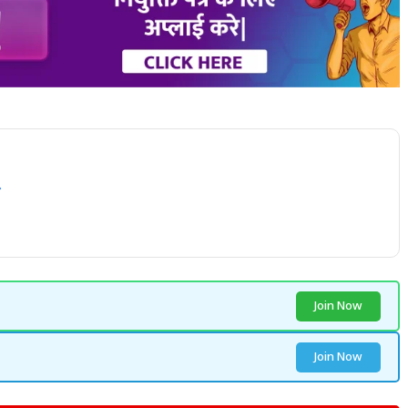
Join Now
Join Now