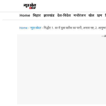
Skip
to
content
Home
बिहार
झारखंड
देश-विदेश
मनोरंजन
खेल
क्राइम
Home
-
न्यूज़ स्केल
-
गिद्धौरः 1. घर में घुसा बारिश का पानी, अनाज नष्ट, 2. आयु
---