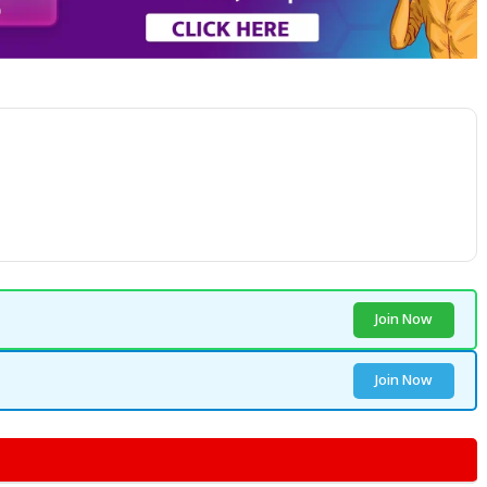
Join Now
Join Now