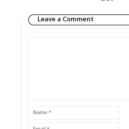
Leave a Comment
Comment
Name
Email