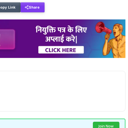
opy Link
Share
Join Now