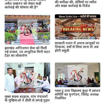
कमेटी रूचि ले रहे जबकि सरकार
की समीक्षा की, दोषियों पर त्वरित
अवैध उत्खनन को लेकर कड़ी
और सख्त कार्रवाई के निर्देश
कार्रवाई की घोषणा की है*
सरकारी राशन में अपात्र लाभुकों पर
शिकंजा, वर्षों से लिया लाभ तो अब
झारखंड अग्निशमन सेवा को मिली
होगी वसूली
नई ताकत, 58 आधुनिक मिनी वाटर
टेंडर का लोकार्पण
प्लस टू उच्च विद्यालय कुंदा में प्रबंधन
समिति का पुनर्गठन, जितेंद्र अध्यक्ष
मुख्य सड़क बदहाल, पांच पंचायतों
निर्वाचित
के मुखियाओं ने डीसी से लगाई गुहार