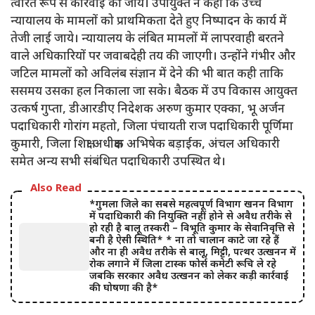
त्वरित रूप से कार्रवाई की जाय। उपायुक्त ने कहा कि उच्च
न्यायालय के मामलों को प्राथमिकता देते हुए निष्पादन के कार्य में
तेजी लाई जाये। न्यायालय के लंबित मामलों में लापरवाही बरतने
वाले अधिकारियों पर जवाबदेही तय की जाएगी। उन्होंने गंभीर और
जटिल मामलों को अविलंब संज्ञान में देने की भी बात कही ताकि
ससमय उसका हल निकाला जा सके। बैठक में उप विकास आयुक्त
उत्कर्ष गुप्ता, डीआरडीए निदेशक अरुण कुमार एक्का, भू अर्जन
पदाधिकारी गोरांग महतो, जिला पंचायती राज पदाधिकारी पूर्णिमा
कुमारी, जिला शिक्षा अधीक्षक अभिषेक बड़ाईक, अंचल अधिकारी
समेत अन्य सभी संबंधित पदाधिकारी उपस्थित थे।
Also Read
*गुमला जिले का सबसे महत्वपूर्ण विभाग खनन विभाग
में पदाधिकारी की नियुक्ति नहीं होने से अवैध तरीके से
हो रही है बालू तस्करी – विभूति कुमार के सेवानिवृत्ति से
बनी है ऐसी स्थिति* * ना तो चालान काटे जा रहे हैं
और ना ही अवैध तरीके से बालू, मिट्टी, पत्थर उत्खनन में
रोक लगाने में जिला टास्क फोर्स कमेटी रूचि ले रहे
जबकि सरकार अवैध उत्खनन को लेकर कड़ी कार्रवाई
की घोषणा की है*