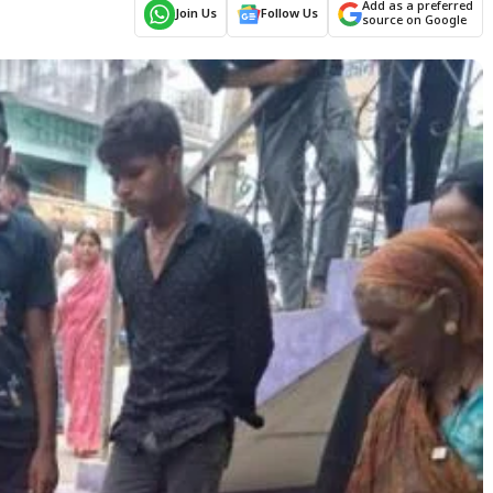
Add as a preferred
Join Us
Follow Us
source on Google