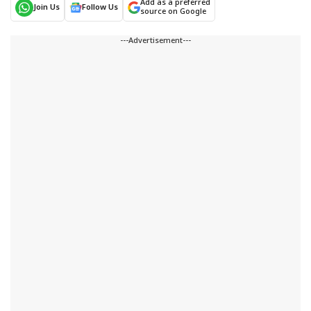
Add as a preferred
Join Us
Follow Us
source on Google
---Advertisement---