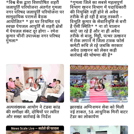
*विश्व बैंक द्वारा वित्तपोषित शहरी
*गुमला जिले का सबसे महत्वपूर्ण
जलापूर्ति परियोजना अंतर्गत गुमला
विभाग खनन विभाग में पदाधिकारी
नगर परिषद जलापूर्ति परियोजना पर
की नियुक्ति नहीं होने से अवैध
सामुदायिक परामर्श बैठक
तरीके से हो रही है बालू तस्करी –
आयोजित* * हर घर नियमित एवं
विभूति कुमार के सेवानिवृत्ति से बनी
स्वच्छ पेयजल आपूर्ति से शहरी क्षेत्रों
है ऐसी स्थिति* * ना तो चालान
में पेयजल संकट दूर होगा – रमेश
काटे जा रहे हैं और ना ही अवैध
कुमार चीनी उपाध्यक्ष नगर परिषद
तरीके से बालू, मिट्टी, पत्थर उत्खनन
गुमला*
में रोक लगाने में जिला टास्क फोर्स
कमेटी रूचि ले रहे जबकि सरकार
अवैध उत्खनन को लेकर कड़ी
कार्रवाई की घोषणा की है*
अल्पसंख्यक आयोग ने टंडवा कांड
झारखंड अग्निशमन सेवा को मिली
की समीक्षा की, दोषियों पर त्वरित
नई ताकत, 58 आधुनिक मिनी वाटर
और सख्त कार्रवाई के निर्देश
टेंडर का लोकार्पण