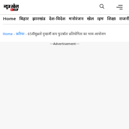
Skip
to
content
Men
Home
बिहार
झारखंड
देश-विदेश
मनोरंजन
खेल
क्राइम
शिक्षा
राजन
Home
-
करियर
-
65वीं सुब्रतो मुखर्जी कप फुटबॉल प्रतियोगिता का भव्य आयोजन
---Advertisement---