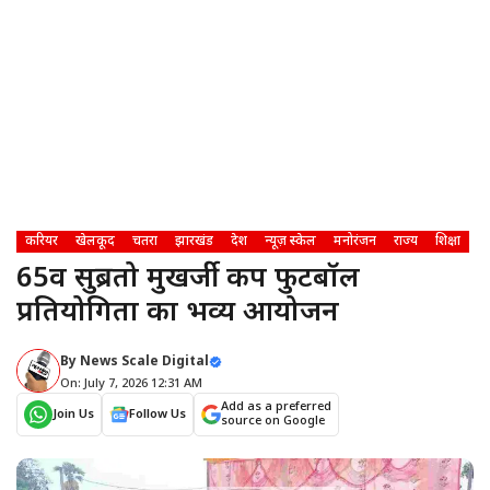
करियर
खेलकूद
चतरा
झारखंड
देश
न्यूज़ स्केल
मनोरंजन
राज्य
शिक्षा
65वीं सुब्रतो मुखर्जी कप फुटबॉल
प्रतियोगिता का भव्य आयोजन
By
News Scale Digital
On: July 7, 2026 12:31 AM
Add as a preferred
Join Us
Follow Us
source on Google