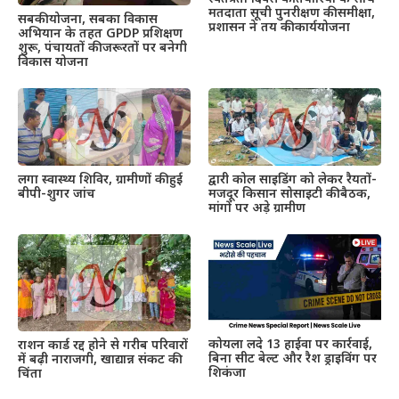
मतदाता सूची पुनरीक्षण की समीक्षा,
सबकी योजना, सबका विकास
प्रशासन ने तय की कार्ययोजना
अभियान के तहत GPDP प्रशिक्षण
शुरू, पंचायतों की जरूरतों पर बनेगी
विकास योजना
द्वारी कोल साइडिंग को लेकर रैयतों-
लगा स्वास्थ्य शिविर, ग्रामीणों की हुई
मजदूर किसान सोसाइटी की बैठक,
बीपी-शुगर जांच
मांगों पर अड़े ग्रामीण
कोयला लदे 13 हाईवा पर कार्रवाई,
राशन कार्ड रद्द होने से गरीब परिवारों
बिना सीट बेल्ट और रैश ड्राइविंग पर
में बढ़ी नाराजगी, खाद्यान्न संकट की
शिकंजा
चिंता