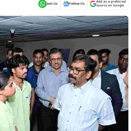
Add as a preferred
Join Us
Follow Us
source on Google