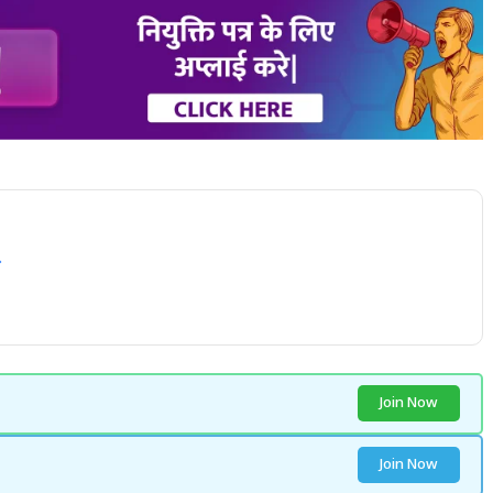
Join Now
Join Now