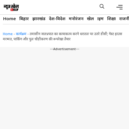
Skip
to
content
Men
Home
बिहार
झारखंड
देश-विदेश
मनोरंजन
खेल
क्राइम
शिक्षा
राजन
Home
-
कार्यक्रम
-
तमासीन जलप्रपात का कायाकल्प करने धरातल पर उतरे डीसी; गेस्ट हाउस
मरम्मत, पार्किंग और पुल चौड़ीकरण की रूपरेखा तैयार
---Advertisement---