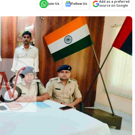
Add as a preferred
Join Us
Follow Us
source on Google