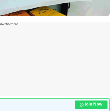
Advertisement---
Join Now