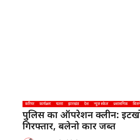
करियर
कार्यक्रम
चतरा
झारखंड
देश
न्यूज़ स्केल
प्रशासनिक
बिज़न
पुलिस का ऑपरेशन क्लीन: इटखो
गिरफ्तार, बलेनो कार जब्त