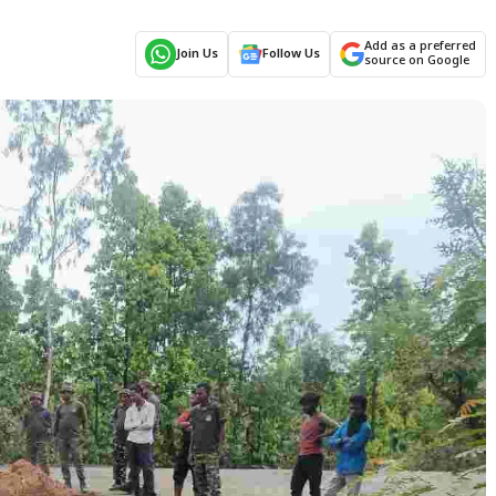
Add as a preferred
Join Us
Follow Us
source on Google