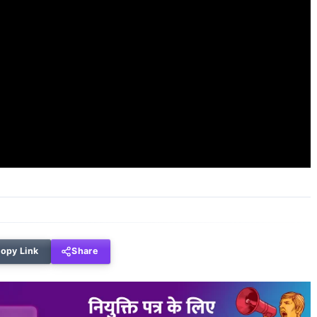
opy Link
Share