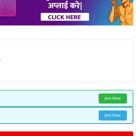
Join Now
Join Now