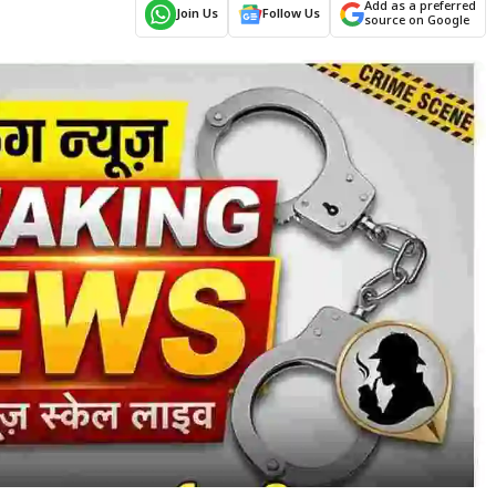
Add as a preferred
Join Us
Follow Us
source on Google