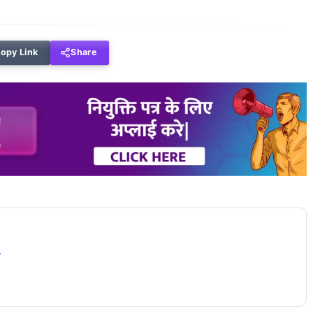
opy Link
Share