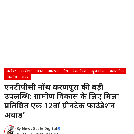
करियर
कार्यक्रम
चतरा
झारखंड
देश
देश-विदेश
न्यूज़ स्केल
प्रशासनिक
बिज़नेस
राज्य
एनटीपीसी नॉर्थ करणपुरा की बड़ी
उपलब्धि: ग्रामीण विकास के लिए मिला
प्रतिष्ठित एक 12वां ग्रीनटेक फाउंडेशन
अवार्ड’
By
News Scale Digital