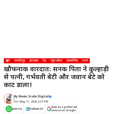
क्राइम
जमशेदपुर
झारखंड
देश
न्यूज़ स्केल
प्रशासनिक
राज्य
खौफनाक वारदात: सनकी पिता ने कुल्हाड़ी
से पत्नी, गर्भवती बेटी और जवान बेटे को
काट डाला!
By
News Scale Digital
On: May 11, 2026 2:27 PM
Add as a preferred
Join Us
Follow Us
source on Google