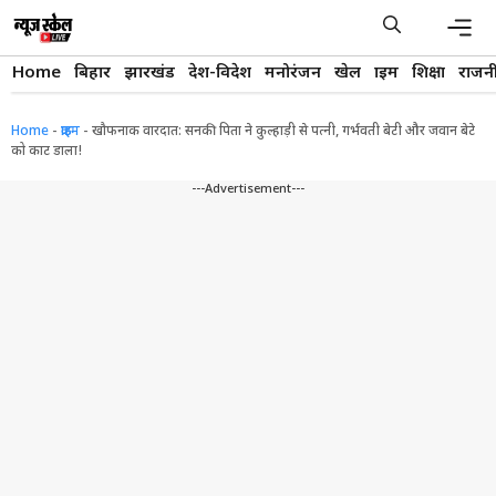
Skip
to
content
Men
Home
बिहार
झारखंड
देश-विदेश
मनोरंजन
खेल
क्राइम
शिक्षा
राजन
Home
-
क्राइम
-
खौफनाक वारदात: सनकी पिता ने कुल्हाड़ी से पत्नी, गर्भवती बेटी और जवान बेटे
को काट डाला!
---Advertisement---