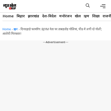
Skip
to
content
Men
Home
बिहार
झारखंड
देश-विदेश
मनोरंजन
खेल
क्राइम
शिक्षा
राजन
Home
-
क्राइम
-
दिनदहाड़े फायरिंग: BJYM नेता पर ताबड़तोड़ गोलियां, पीठ में लगी दो गोली;
आरोपी गिरफ्तार!
---Advertisement---