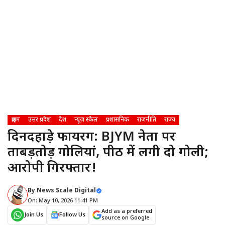
क्राइम
उत्तर प्रदेश
देश
न्यूज़ स्केल
प्रशासनिक
राजनीति
राज्य
दिनदहाड़े फायरिंग: BJYM नेता पर
ताबड़तोड़ गोलियां, पीठ में लगी दो गोली;
आरोपी गिरफ्तार!
By
News Scale Digital
On: May 10, 2026 11:41 PM
Add as a preferred
Join Us
Follow Us
source on Google