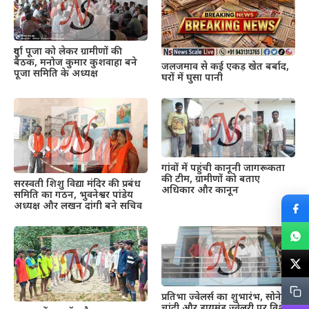
दुर्गा पूजा को लेकर ग्रामीणों की
बैठक, मनोज कुमार कुशवाहा बने
जलजमाव से कई एकड़ खेत बर्बाद,
पूजा समिति के अध्यक्ष
घरों में घुसा पानी
गांवों में पहुंची कानूनी जागरूकता
की टीम, ग्रामीणों को बताए
सरस्वती शिशु विद्या मंदिर की प्रबंध
अधिकार और कानून
समिति का गठन, भुवनेश्वर पांडेय
अध्यक्ष और लखन दांगी बने सचिव
प्रतिभा ज्वेलर्स का शुभारंभ, सोने-
चांदी और डायमंड ज्वेलरी पर विशेष