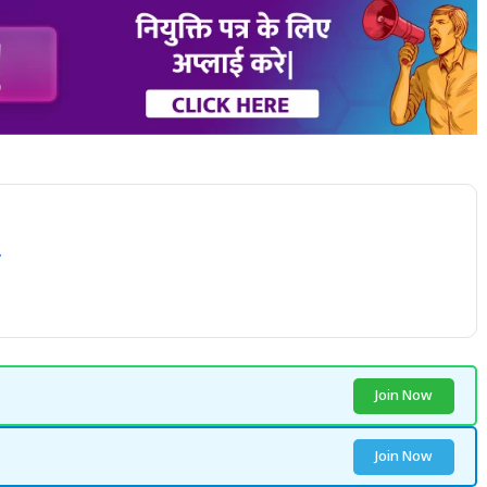
Join Now
Join Now