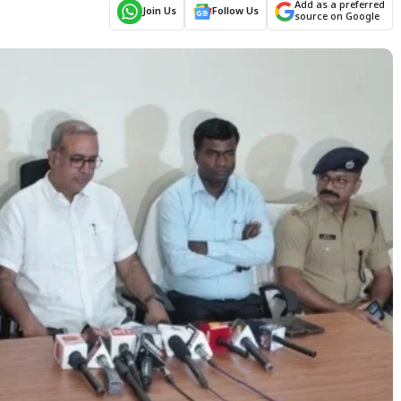
Add as a preferred
Join Us
Follow Us
source on Google