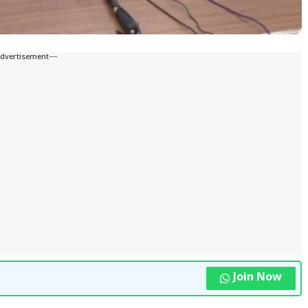
Advertisement---
Join Now