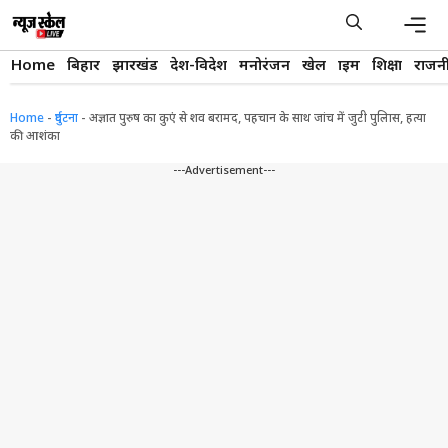
Skip
to
content
Men
Home
बिहार
झारखंड
देश-विदेश
मनोरंजन
खेल
क्राइम
शिक्षा
राजन
Home
-
दुर्घटना
-
अज्ञात पुरुष का कुएं से शव बरामद, पहचान के साथ जांच में जुटी पुलिास, हत्या
की आशंका
---Advertisement---