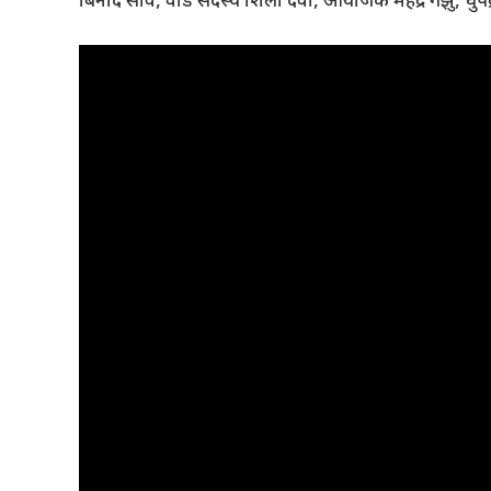
बिनोद साव, वार्ड सदस्य शिला देवी, आयोजक महेंद्र गंझु, धुपे