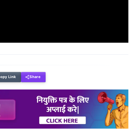
opy Link
Share