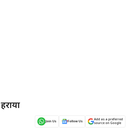
 हराया
Add as a preferred
Join Us
Follow Us
source on Google