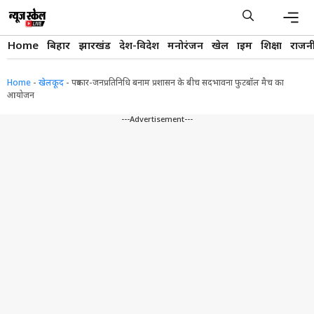
Skip
to
content
Men
Home
बिहार
झारखंड
देश-विदेश
मनोरंजन
खेल
क्राइम
शिक्षा
राजन
Home
-
खेलकूद
-
पत्रकार-जनप्रतिनिधि बनाम प्रशासन के बीच सदभावना फुटबॉल मैच का
आयोजन
---Advertisement---