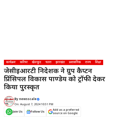
कार्यक्रम
करियर
खेलकूद
चतरा
झारखंड
प्रशासनिक
राज्य
शिक्षा
जेसीईआरटी निदेशक ने ग्रुप कैप्टन
प्रिंसिपल विकास पाण्डेय को ट्रॉफी देकर
किया पुरस्कृत
By
newsscale
On: August 7, 2024 10:51 PM
Add as a preferred
Join Us
Follow Us
source on Google