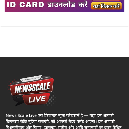
News Scale Live एक प्रोफेशनल न्यूज़ प्लेटफार्म है — यहां हम आपको
दिलचस्प कंटेंट मुहैया कराएंगे, जो आपको बेहद पसंद आएगा। हम आपको
विश्वसनीयता और बिहार, झारखंड, राष्ट्रीय और आदि समाचारों पर ध्यान केंद्रित