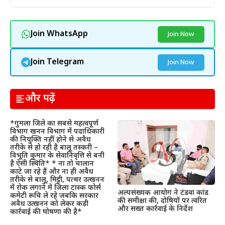
Join WhatsApp
Join Now
Join Telegram
Join Now
और पढ़ें
*गुमला जिले का सबसे महत्वपूर्ण
विभाग खनन विभाग में पदाधिकारी
की नियुक्ति नहीं होने से अवैध
तरीके से हो रही है बालू तस्करी –
विभूति कुमार के सेवानिवृत्ति से बनी
है ऐसी स्थिति* * ना तो चालान
काटे जा रहे हैं और ना ही अवैध
तरीके से बालू, मिट्टी, पत्थर उत्खनन
में रोक लगाने में जिला टास्क फोर्स
अल्पसंख्यक आयोग ने टंडवा कांड
कमेटी रूचि ले रहे जबकि सरकार
की समीक्षा की, दोषियों पर त्वरित
अवैध उत्खनन को लेकर कड़ी
और सख्त कार्रवाई के निर्देश
कार्रवाई की घोषणा की है*