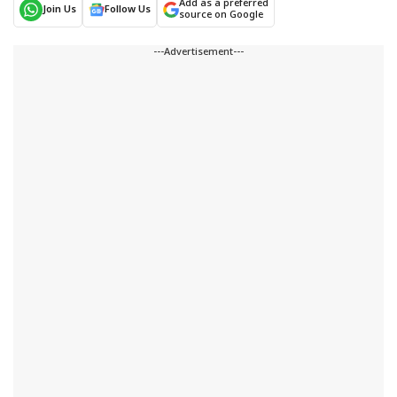
Add as a preferred
Join Us
Follow Us
source on Google
---Advertisement---