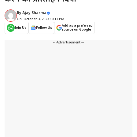
By
Ajay Sharma
On: October 3, 2023 10:17 PM
Add as a preferred
Join Us
Follow Us
source on Google
---Advertisement---