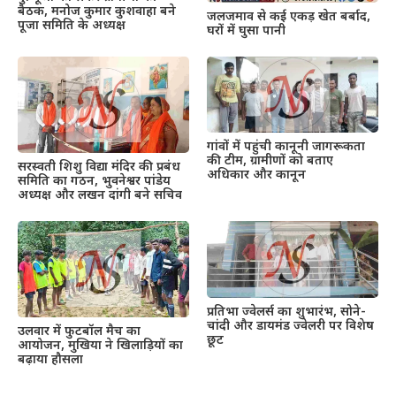
बैठक, मनोज कुमार कुशवाहा बने
जलजमाव से कई एकड़ खेत बर्बाद,
पूजा समिति के अध्यक्ष
घरों में घुसा पानी
गांवों में पहुंची कानूनी जागरूकता
की टीम, ग्रामीणों को बताए
सरस्वती शिशु विद्या मंदिर की प्रबंध
अधिकार और कानून
समिति का गठन, भुवनेश्वर पांडेय
अध्यक्ष और लखन दांगी बने सचिव
प्रतिभा ज्वेलर्स का शुभारंभ, सोने-
चांदी और डायमंड ज्वेलरी पर विशेष
उलवार में फुटबॉल मैच का
छूट
आयोजन, मुखिया ने खिलाड़ियों का
बढ़ाया हौसला