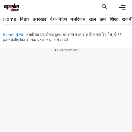
Skip
to
content
Men
Home
बिहार
झारखंड
देश-विदेश
मनोरंजन
खेल
क्राइम
शिक्षा
राजन
Home
-
दुर्घटना
-
शराबी का हाई वोल्टेज ड्रामा: घर वालों ने शराब के लिए नहीं दिए पैसे, तो 33
हजार केवीए बिजली टावर पर जा चढ़ा; सांसें अटकीं
---Advertisement---