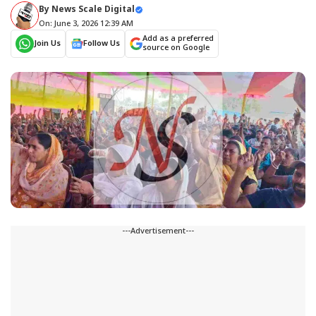
By
News Scale Digital
On: June 3, 2026 12:39 AM
Add as a preferred
Join Us
Follow Us
source on Google
---Advertisement---