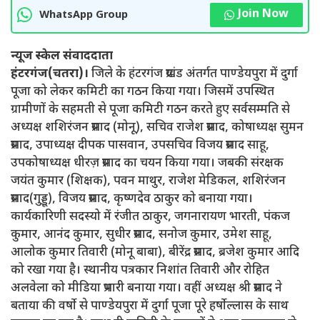
Join Now
WhatsApp Group
न्यूज स्केल संवाददाता
हंटरगंज(चतरा)।
जिले के हंटरगंज प्रखंड अंतर्गत पाण्डेयपुरा में दुर्गा
पूजा को लेकर कमिटी का गठन किया गया। जिसमें उपस्थित
ग्रामीणों के सहमती से पूजा कमिटी गठन करते हुए सर्वसम्मति से
अध्यक्ष शशिरंजन प्रसाद (मोनू), सचिव राजेश प्रसाद, कोषाध्यक्ष सुमन
प्रसाद, उपाध्यक्ष दीपक पासवान, उपसचिव विजय प्रसाद साहू,
उपकोषाध्यक्ष धीरज़ प्रसाद का चयन किया गया। जबकी संरक्षक
जयंत कुमार (शिक्षक), पवन माथुर, राजेश मेडिकल, शशिरंजन
प्रसाद(गुड्डू), विजय प्रसाद, कृष्णदेव ठाकुर को बनाया गया।
कार्यकारिणी सदस्यो में रंजीत ठाकुर, जगनारायण भारती, पंकज
कुमार, आनंद कुमार, सुधीर प्रसाद, सनोज कुमार, उमेश साहू,
आलोक कुमार तिवारी (मोनू बाबा), बीरेंद्र प्रसाद, ब्रजेश कुमार आदि
को रखा गया है। स्थानीय पत्रकार निशांत तिवारी और रोहित
अलवेला को मीडिया प्रभारी बनाया गया। वहीं अध्यक्ष श्री प्रसाद ने
बताया की वर्षाे से पाण्डेयपुरा में दुर्गा पूजा पूरे हर्षाेल्लास के साथ