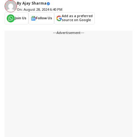
By
Ajay Sharma
On: August 28, 2024 6:40 PM
Add as a preferred
Join Us
Follow Us
source on Google
---Advertisement---