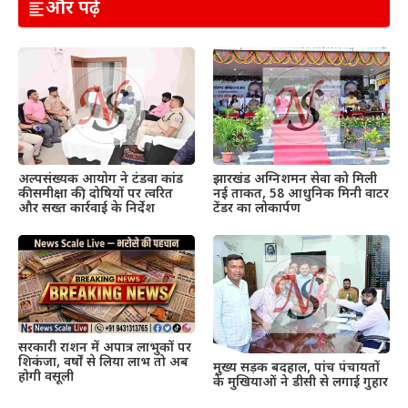
और पढ़ें
अल्पसंख्यक आयोग ने टंडवा कांड
झारखंड अग्निशमन सेवा को मिली
की समीक्षा की, दोषियों पर त्वरित
नई ताकत, 58 आधुनिक मिनी वाटर
और सख्त कार्रवाई के निर्देश
टेंडर का लोकार्पण
सरकारी राशन में अपात्र लाभुकों पर
शिकंजा, वर्षों से लिया लाभ तो अब
मुख्य सड़क बदहाल, पांच पंचायतों
होगी वसूली
के मुखियाओं ने डीसी से लगाई गुहार