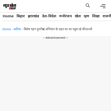
Skip
to
content
Men
Home
बिहार
झारखंड
देश-विदेश
मनोरंजन
खेल
क्राइम
शिक्षा
राजन
Home
-
करियर
-
विशेष गहन पुनरीक्षण अभियान के तहत घर-घर पहुंच रहे बीएलओ
---Advertisement---