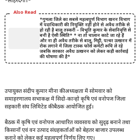
*लोहरदगा।*
Also Read
*गुमला जिले का सबसे महत्वपूर्ण विभाग खनन विभाग
में पदाधिकारी की नियुक्ति नहीं होने से अवैध तरीके से
हो रही है बालू तस्करी – विभूति कुमार के सेवानिवृत्ति से
बनी है ऐसी स्थिति* * ना तो चालान काटे जा रहे हैं
और ना ही अवैध तरीके से बालू, मिट्टी, पत्थर उत्खनन में
रोक लगाने में जिला टास्क फोर्स कमेटी रूचि ले रहे
जबकि सरकार अवैध उत्खनन को लेकर कड़ी कार्रवाई
की घोषणा की है*
उपायुक्त संदीप कुमार मीना की अध्यक्षता में सोमवार को
समाहरणालय सभाकक्ष में सिदो-कान्हो कृषि एवं वनोपज जिला
सहकारी संघ लिमिटेड की बैठक आयोजित हुई।
बैठक में कृषि एवं वनोपज आधारित व्यवसाय को सुदृढ़ बनाने तथा
किसानों एवं वन उत्पाद संग्रहकर्ताओं को बेहतर बाजार उपलब्ध
कराने को लेकर कई महत्वपूर्ण निर्णय लिए गए।