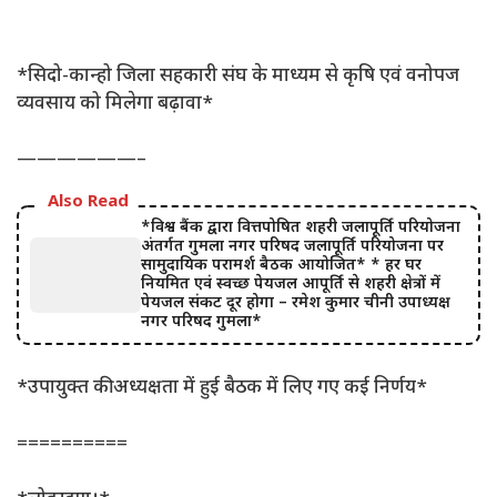
*सिदो-कान्हो जिला सहकारी संघ के माध्यम से कृषि एवं वनोपज
व्यवसाय को मिलेगा बढ़ावा*
——————–
Also Read
*विश्व बैंक द्वारा वित्तपोषित शहरी जलापूर्ति परियोजना
अंतर्गत गुमला नगर परिषद जलापूर्ति परियोजना पर
सामुदायिक परामर्श बैठक आयोजित* * हर घर
नियमित एवं स्वच्छ पेयजल आपूर्ति से शहरी क्षेत्रों में
पेयजल संकट दूर होगा – रमेश कुमार चीनी उपाध्यक्ष
नगर परिषद गुमला*
*उपायुक्त की अध्यक्षता में हुई बैठक में लिए गए कई निर्णय*
==========