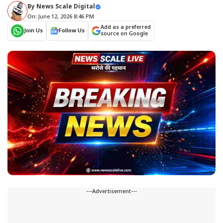
By
News Scale Digital
On: June 12, 2026 8:46 PM
Add as a preferred
Join Us
Follow Us
source on Google
---Advertisement---