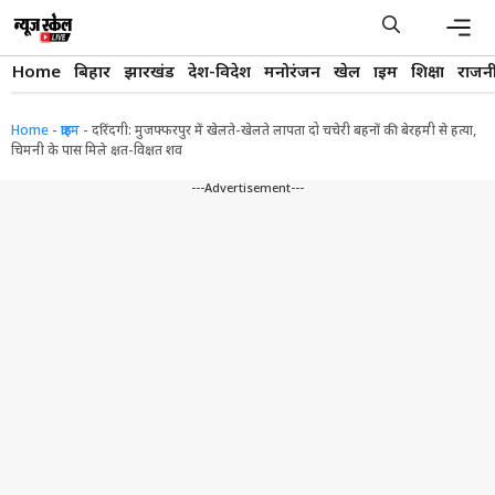
Skip
to
content
Men
Home
बिहार
झारखंड
देश-विदेश
मनोरंजन
खेल
क्राइम
शिक्षा
राजन
Home
-
क्राइम
-
दरिंदगी: मुजफ्फरपुर में खेलते-खेलते लापता दो चचेरी बहनों की बेरहमी से हत्या,
चिमनी के पास मिले क्षत-विक्षत शव
---Advertisement---