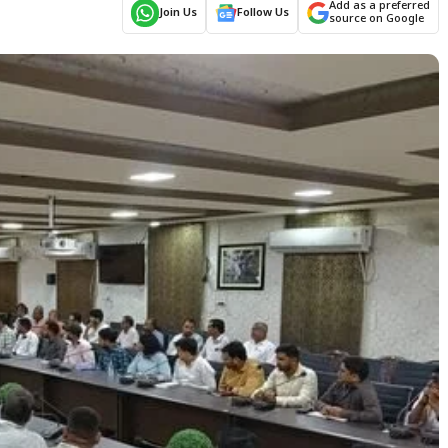
Add as a preferred
Join Us
Follow Us
source on Google