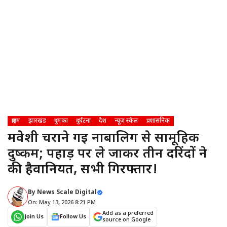
क्राइम
झारखंड
दुमका
दुर्घटना
देश
न्यूज़ स्केल
प्रशासनिक
मवेशी चराने गई नाबालिग से सामूहिक
दुष्कर्म; पहाड़ पर ले जाकर तीन दरिंदों ने
की हैवानियत, सभी गिरफ्तार!
By
News Scale Digital
On: May 13, 2026 8:21 PM
Add as a preferred
Join Us
Follow Us
source on Google