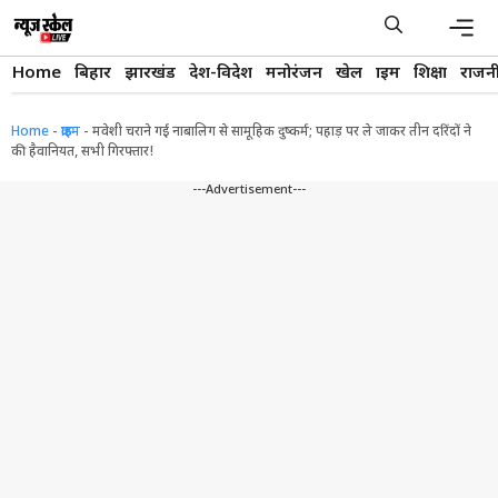
Skip
to
content
Men
Home
बिहार
झारखंड
देश-विदेश
मनोरंजन
खेल
क्राइम
शिक्षा
राजन
Home
-
क्राइम
-
मवेशी चराने गई नाबालिग से सामूहिक दुष्कर्म; पहाड़ पर ले जाकर तीन दरिंदों ने
की हैवानियत, सभी गिरफ्तार!
---Advertisement---