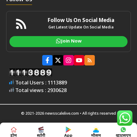
Follow Us On Social Media
Get Latest Update On Social Media
Join Now
Total Users : 1113889
Total views : 2930628
© 2021-2026 newsscalelive.com • All rights reserved
होम
स्टोरी
App
मौसम
व्हाट्सएप