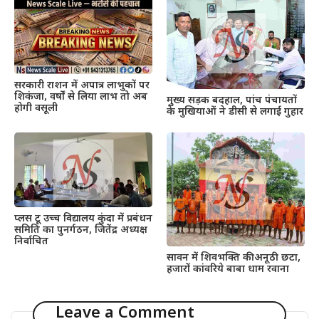
सरकारी राशन में अपात्र लाभुकों पर
शिकंजा, वर्षों से लिया लाभ तो अब
मुख्य सड़क बदहाल, पांच पंचायतों
होगी वसूली
के मुखियाओं ने डीसी से लगाई गुहार
प्लस टू उच्च विद्यालय कुंदा में प्रबंधन
समिति का पुनर्गठन, जितेंद्र अध्यक्ष
निर्वाचित
सावन में शिवभक्ति की अनूठी छटा,
हजारों कांवरिये बाबा धाम रवाना
Leave a Comment