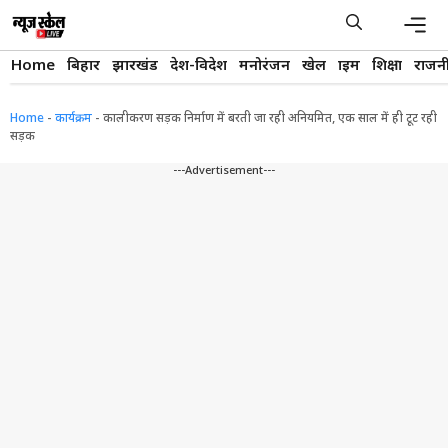
Skip
to
content
Men
Home
बिहार
झारखंड
देश-विदेश
मनोरंजन
खेल
क्राइम
शिक्षा
राजन
Home
-
कार्यक्रम
-
कालीकरण सड़क निर्माण में बरती जा रही अनियमित, एक साल में ही टूट रही
सड़क
---Advertisement---