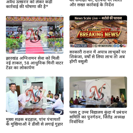
की समीक्षा की, दोषियों पर त्वरित
अवैध उत्खनन को लेकर कड़ी
और सख्त कार्रवाई के निर्देश
कार्रवाई की घोषणा की है*
सरकारी राशन में अपात्र लाभुकों पर
शिकंजा, वर्षों से लिया लाभ तो अब
झारखंड अग्निशमन सेवा को मिली
होगी वसूली
नई ताकत, 58 आधुनिक मिनी वाटर
टेंडर का लोकार्पण
प्लस टू उच्च विद्यालय कुंदा में प्रबंधन
समिति का पुनर्गठन, जितेंद्र अध्यक्ष
मुख्य सड़क बदहाल, पांच पंचायतों
निर्वाचित
के मुखियाओं ने डीसी से लगाई गुहार