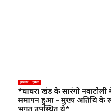
झारखंड
गुमला
*घाघरा प्रखंड के सारंगो नवाटोली म
समापन हुआ – मुख्य अतिथि के र
भगत उपस्थित थे*