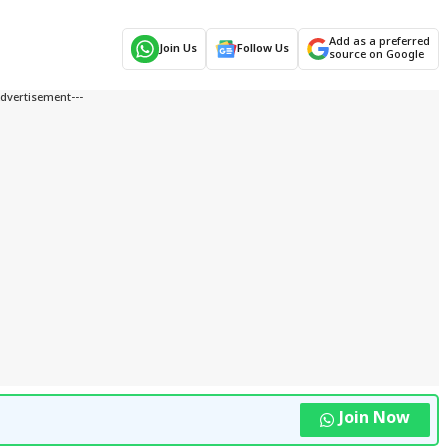
Add as a preferred
Join Us
Follow Us
source on Google
Advertisement---
Join Now