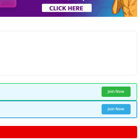
Join Now
Join Now