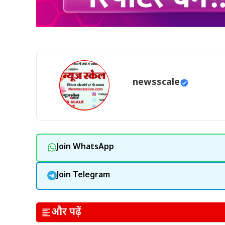
newsscale
Join WhatsApp
Join Telegram
और पढ़ें