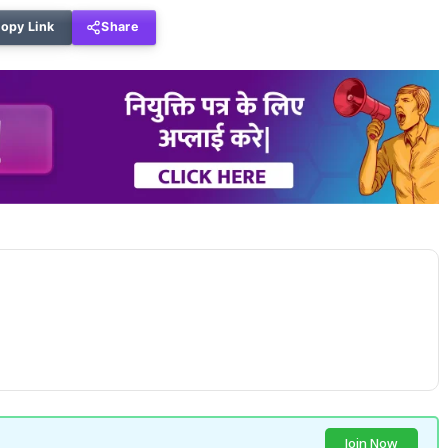
opy Link
Share
Join Now